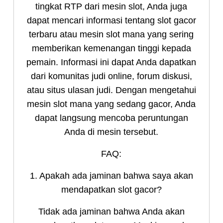
tingkat RTP dari mesin slot, Anda juga
dapat mencari informasi tentang slot gacor
terbaru atau mesin slot mana yang sering
memberikan kemenangan tinggi kepada
pemain. Informasi ini dapat Anda dapatkan
dari komunitas judi online, forum diskusi,
atau situs ulasan judi. Dengan mengetahui
mesin slot mana yang sedang gacor, Anda
dapat langsung mencoba peruntungan
Anda di mesin tersebut.
FAQ:
1. Apakah ada jaminan bahwa saya akan
mendapatkan slot gacor?
Tidak ada jaminan bahwa Anda akan