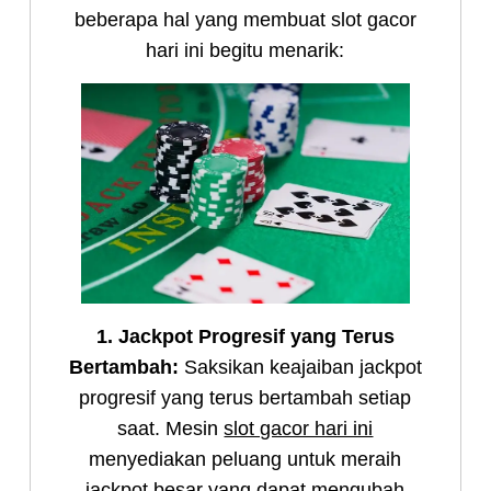
beberapa hal yang membuat slot gacor
hari ini begitu menarik:
1. Jackpot Progresif yang Terus
Bertambah:
Saksikan keajaiban jackpot
progresif yang terus bertambah setiap
saat. Mesin
slot gacor hari ini
menyediakan peluang untuk meraih
jackpot besar yang dapat mengubah