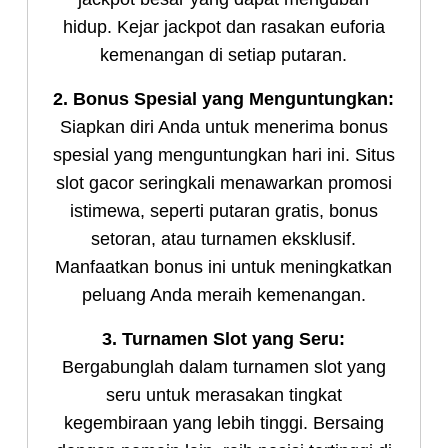
hidup. Kejar jackpot dan rasakan euforia
kemenangan di setiap putaran.
2. Bonus Spesial yang Menguntungkan:
Siapkan diri Anda untuk menerima bonus
spesial yang menguntungkan hari ini. Situs
slot gacor seringkali menawarkan promosi
istimewa, seperti putaran gratis, bonus
setoran, atau turnamen eksklusif.
Manfaatkan bonus ini untuk meningkatkan
peluang Anda meraih kemenangan.
3. Turnamen Slot yang Seru:
Bergabunglah dalam turnamen slot yang
seru untuk merasakan tingkat
kegembiraan yang lebih tinggi. Bersaing