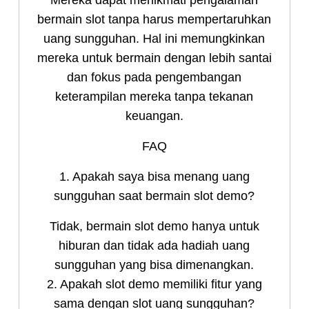
Mereka dapat menikmati pengalaman
bermain slot tanpa harus mempertaruhkan
uang sungguhan. Hal ini memungkinkan
mereka untuk bermain dengan lebih santai
dan fokus pada pengembangan
keterampilan mereka tanpa tekanan
keuangan.
FAQ
1. Apakah saya bisa menang uang
sungguhan saat bermain slot demo?
Tidak, bermain slot demo hanya untuk
hiburan dan tidak ada hadiah uang
sungguhan yang bisa dimenangkan.
2. Apakah slot demo memiliki fitur yang
sama dengan slot uang sungguhan?