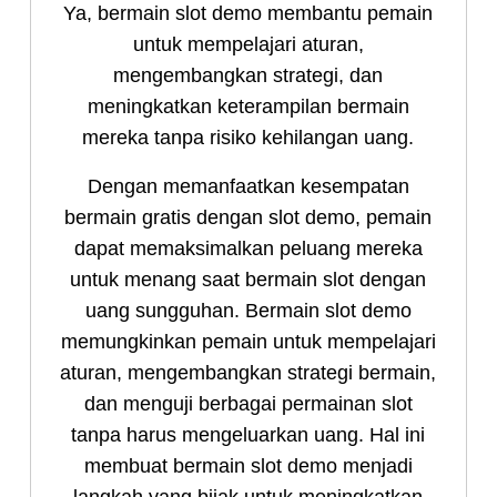
Ya, bermain slot demo membantu pemain
untuk mempelajari aturan,
mengembangkan strategi, dan
meningkatkan keterampilan bermain
mereka tanpa risiko kehilangan uang.
Dengan memanfaatkan kesempatan
bermain gratis dengan slot demo, pemain
dapat memaksimalkan peluang mereka
untuk menang saat bermain slot dengan
uang sungguhan. Bermain slot demo
memungkinkan pemain untuk mempelajari
aturan, mengembangkan strategi bermain,
dan menguji berbagai permainan slot
tanpa harus mengeluarkan uang. Hal ini
membuat bermain slot demo menjadi