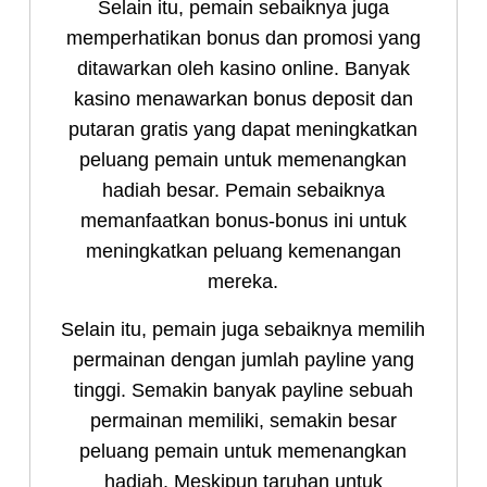
Selain itu, pemain sebaiknya juga
memperhatikan bonus dan promosi yang
ditawarkan oleh kasino online. Banyak
kasino menawarkan bonus deposit dan
putaran gratis yang dapat meningkatkan
peluang pemain untuk memenangkan
hadiah besar. Pemain sebaiknya
memanfaatkan bonus-bonus ini untuk
meningkatkan peluang kemenangan
mereka.
Selain itu, pemain juga sebaiknya memilih
permainan dengan jumlah payline yang
tinggi. Semakin banyak payline sebuah
permainan memiliki, semakin besar
peluang pemain untuk memenangkan
hadiah. Meskipun taruhan untuk