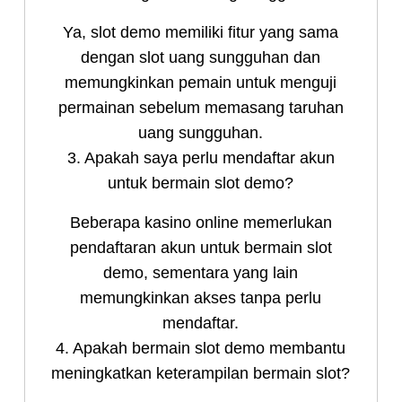
Ya, slot demo memiliki fitur yang sama
dengan slot uang sungguhan dan
memungkinkan pemain untuk menguji
permainan sebelum memasang taruhan
uang sungguhan.
3. Apakah saya perlu mendaftar akun
untuk bermain slot demo?
Beberapa kasino online memerlukan
pendaftaran akun untuk bermain slot
demo, sementara yang lain
memungkinkan akses tanpa perlu
mendaftar.
4. Apakah bermain slot demo membantu
meningkatkan keterampilan bermain slot?