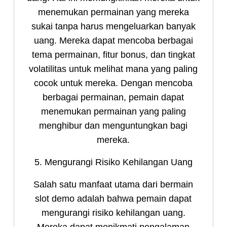
menemukan permainan yang mereka
sukai tanpa harus mengeluarkan banyak
uang. Mereka dapat mencoba berbagai
tema permainan, fitur bonus, dan tingkat
volatilitas untuk melihat mana yang paling
cocok untuk mereka. Dengan mencoba
berbagai permainan, pemain dapat
menemukan permainan yang paling
menghibur dan menguntungkan bagi
mereka.
5. Mengurangi Risiko Kehilangan Uang
Salah satu manfaat utama dari bermain
slot demo adalah bahwa pemain dapat
mengurangi risiko kehilangan uang.