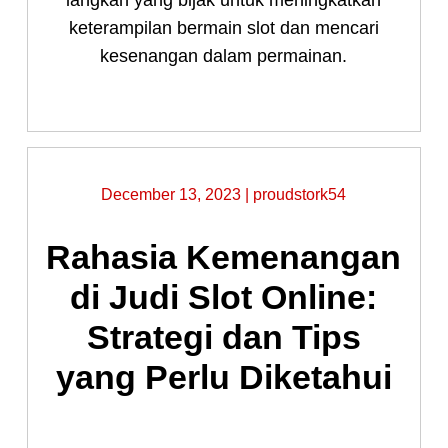
langkah yang bijak untuk meningkatkan
keterampilan bermain slot dan mencari
kesenangan dalam permainan.
December 13, 2023
|
proudstork54
Rahasia Kemenangan
di Judi Slot Online:
Strategi dan Tips
yang Perlu Diketahui