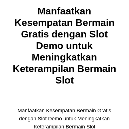
Manfaatkan
Kesempatan Bermain
Gratis dengan Slot
Demo untuk
Meningkatkan
Keterampilan Bermain
Slot
Manfaatkan Kesempatan Bermain Gratis
dengan Slot Demo untuk Meningkatkan
Keterampilan Bermain Slot