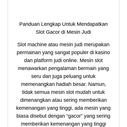
Panduan Lengkap Untuk Mendapatkan
Slot Gacor di Mesin Judi
Slot machine atau mesin judi merupakan
permainan yang sangat populer di kasino
dan platform judi online. Mesin slot
menawarkan pengalaman bermain yang
seru dan juga peluang untuk
memenangkan hadiah besar. Namun,
tidak semua mesin slot mudah untuk
dimenangkan atau sering memberikan
kemenangan yang tinggi, ada mesin yang
biasa disebut dengan “gacor” yang sering
memberikan kemenangan yang tinggi