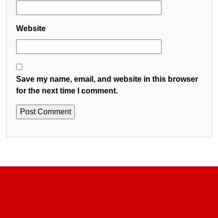
Website
Save my name, email, and website in this browser
for the next time I comment.