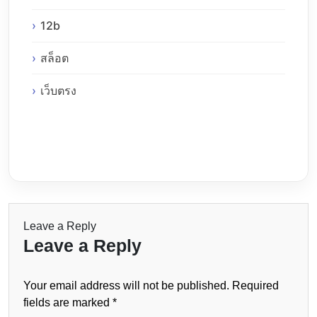
12b
สล็อต
เว็บตรง
Leave a Reply
Leave a Reply
Your email address will not be published.
Required
fields are marked
*