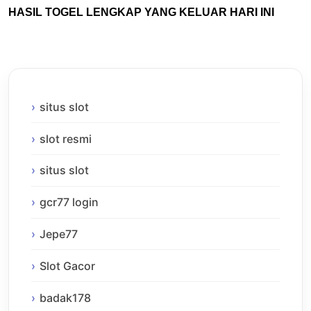
HASIL TOGEL LENGKAP YANG KELUAR HARI INI
situs slot
slot resmi
situs slot
gcr77 login
Jepe77
Slot Gacor
badak178